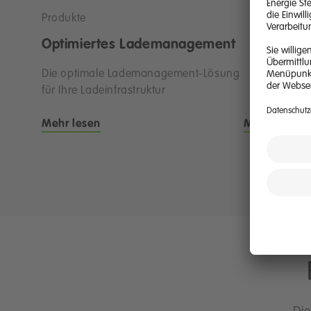
Produkte
Optimiertes Lademanagement
Die optimale Lademanagement-Lösung
für Ihre Ladeinfrastruktur
Mehr lesen
Mehr lesen