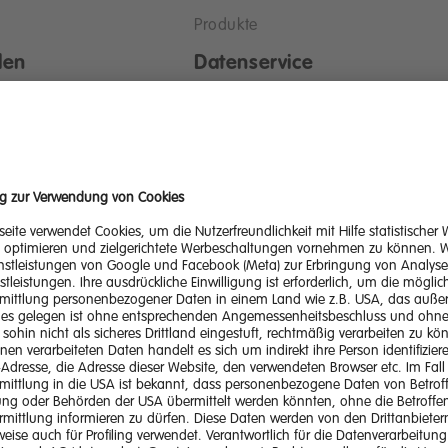
Produkte
len
Datenservice
m und sicher laden
Alle Ladevorgänge im Blick
Mehr lesen
ösung Wohnbau
uktur für Wohnprojekte