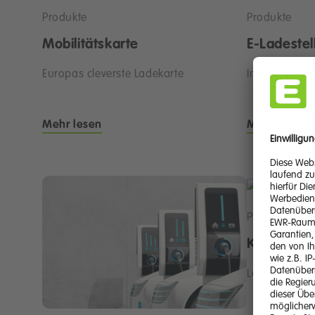
Produkte
Produkte
Mobilitätskarte
E-Ladestel
Europas cleverste Ladekarte
Immer beque
Mehr lesen
Mehr lesen
Produkte
Komplettl
Lade-Infrastr