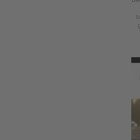
Die
L