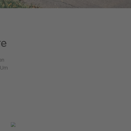
te
en
. Um