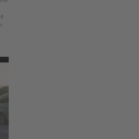
 und
it
n